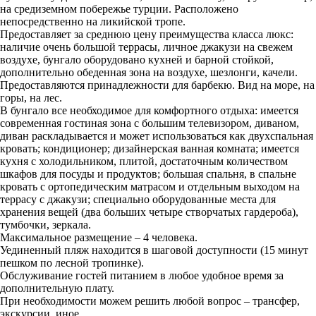
на средиземном побережье турции. Расположено
непосредственно на ликийской тропе.
Предоставляет за среднюю цену преимущества класса люкс:
наличие очень большой террасы, личное джакузи на свежем
воздухе, бунгало оборудовано кухней и барной стойкой,
дополнительно обеденная зона на воздухе, шезлонги, качели.
Предоставляются принадлежности для барбекю. Вид на море, на
горы, на лес.
В бунгало все необходимое для комфортного отдыха: имеется
современная гостиная зона с большим телевизором, диваном,
диван раскладывается и может использоваться как двухспальная
кровать; кондиционер; дизайнерская ванная комната; имеется
кухня с холодильником, плитой, достаточным количеством
шкафов для посуды и продуктов; большая спальня, в спальне
кровать с ортопедическим матрасом и отдельным выходом на
террасу с джакузи; специально оборудованные места для
хранения вещей (два больших четыре створчатых гардероба),
тумбочки, зеркала.
Максимальное размещение – 4 человека.
Уединенный пляж находится в шаговой доступности (15 минут
пешком по лесной тропинке).
Обслуживание гостей питанием в любое удобное время за
дополнительную плату.
При необходимости можем решить любой вопрос – трансфер,
экскурсии, иное.