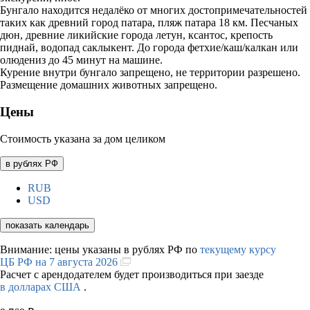
Бунгало находится недалёко от многих достопримечательностей
таких как древний город патара, пляж патара 18 км. Песчаных
дюн, древние ликийские города летун, ксантос, крепость
пиднай, водопад саклыкент. До города фетхие/каш/калкан или
олюдениз до 45 минут на машине.
Курение внутри бунгало запрещено, не территории разрешено.
Размещение домашних животных запрещено.
Цены
Стоимость указана за дом целиком
в рублях РФ
RUB
USD
показать календарь
Внимание: цены указаны в рублях РФ по
текущему курсу
ЦБ РФ на 7 августа 2026
Расчет с арендодателем будет производиться при заезде
в долларах США
.