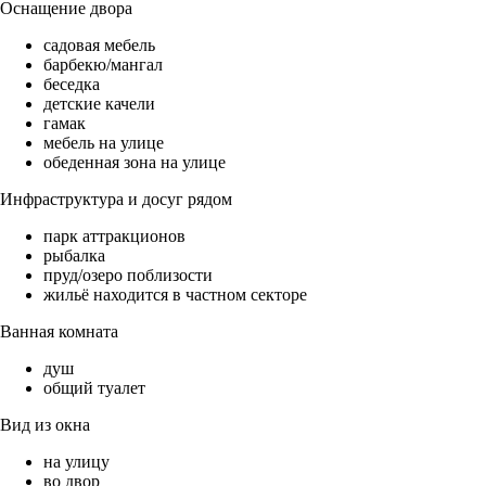
Оснащение двора
садовая мебель
барбекю/мангал
беседка
детские качели
гамак
мебель на улице
обеденная зона на улице
Инфраструктура и досуг рядом
парк аттракционов
рыбалка
пруд/озеро поблизости
жильё находится в частном секторе
Ванная комната
душ
общий туалет
Вид из окна
на улицу
во двор