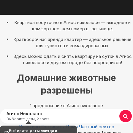
Квартира посуточно в Агиос николаосе — выгоднее и
комфортнее, чем номер в гостинице.
Краткосрочная аренда квартир — идеальное решение
для туристов и командированных.
Здесь можно сдать и снять квартиру на сутки в Агиос
николаосе и другом городе без посредников!
Домашние животные
разрешены
1 предложение в Агиос николаосе
Агиос Николаос
Выберите даты, 2 гостя
Квартиры
Гостиницы
Дома
Частный сектор
Выберите даты заезда и
Найдём, где остановиться в Агиос николаосе: 1 вариант