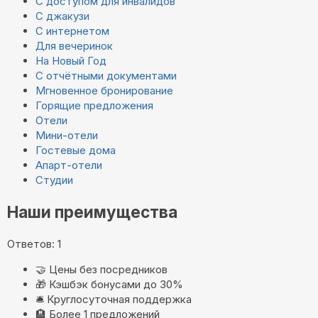
С доступом для инвалидов
С джакузи
С интернетом
Для вечеринок
На Новый Год
С отчётными документами
Мгновенное бронирование
Горящие предложения
Отели
Мини-отели
Гостевые дома
Апарт-отели
Студии
Наши преимущества
Ответов: 1
🤝
Цены без посредников
🎁
Кэшбэк бонусами до 30%
🛎️
Круглосуточная поддержка
🏨
Более 1 предложений