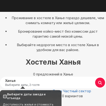
Проживание в хостеле в Ханье гораздо дешевле, чем
снимать комнату или жильё целиком.
Бронирование койко-мест без комиссии даст
гарантию самой низкой цены.
Выбирайте недорогое место в хостеле Ханья в
удобном для вас районе.
Хостелы Ханья
0 предложений в Ханье
Ханья
Выберите даты, 2 гостя
Квартиры
Гостиницы
Дома
Частный сектор
Выберите даты заезда и
Найдём, где остановиться в Ханье: 0 вариантов
отъезда
Показать на карте
Доступность жилья и стоимость