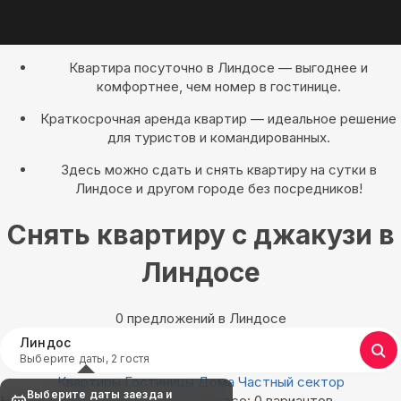
Квартира посуточно в Линдосе — выгоднее и
комфортнее, чем номер в гостинице.
Краткосрочная аренда квартир — идеальное решение
для туристов и командированных.
Здесь можно сдать и снять квартиру на сутки в
Линдосе и другом городе без посредников!
Снять квартиру с джакузи в
Линдосе
0 предложений в Линдосе
Линдос
Выберите даты, 2 гостя
Квартиры
Гостиницы
Дома
Частный сектор
Выберите даты заезда и
Найдём, где остановиться в Линдосе: 0 вариантов