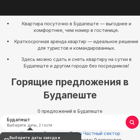
Квартира посуточно в Будапеште — выгоднее и
комфортнее, чем номер в гостинице.
Краткосрочная аренда квартир — идеальное решение
для туристов и командированных.
Здесь можно сдать и снять квартиру на сутки в
Будапеште и другом городе без посредников!
Горящие предложения в
Будапеште
0 предложений в Будапеште
Будапешт
Выберите даты, 2 гостя
Квартиры
Гостиницы
Дома
Частный сектор
Выберите даты заезда и
Найдём, где остановиться в Будапеште: 0 вариантов