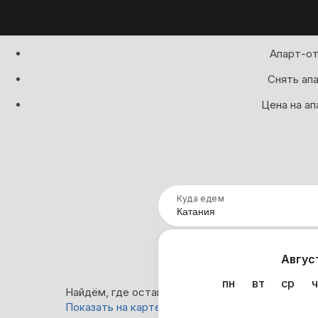
Апарт-от
Снять апа
Цена на ап
Куда едем
Нап
Авгус
пн
вт
ср
ч
Найдём, где остановиться в Катании: 0 вариант
Показать на карте