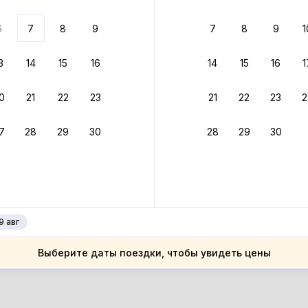
ариантов
6
7
8
9
7
8
9
1
 вариант из результатов поиска не соответствует заданным
росить фильтры
3
14
15
16
14
15
16
1
алия
0
21
22
23
21
22
23
2
алия
цилия
7
28
29
30
28
29
30
цилия
тания
тания
9 авг
Выберите даты поездки, чтобы увидеть цены