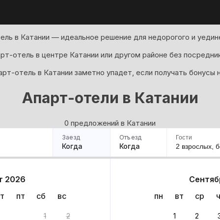
ель в Катании — идеальное решение для недорогого и уедин
рт-отель в центре Катании или другом районе без посредни
арт-отель в Катании заметно упадет, если получать бонусы 
Апарт-отели в Катании
0 предложений в Катании
Заезд
Отъезд
Гости
Когда
Когда
2 взрослых,
б
ример
Санкт-Петербург
Москва
Сочи
Минск
Казань
Дагестан
Кисловодск
Аб
т 2026
Сентяб
Квартиры
Гостиницы
Дома
Частный сектор
т
пт
сб
вс
пн
вт
ср
ов
1
2
1
2