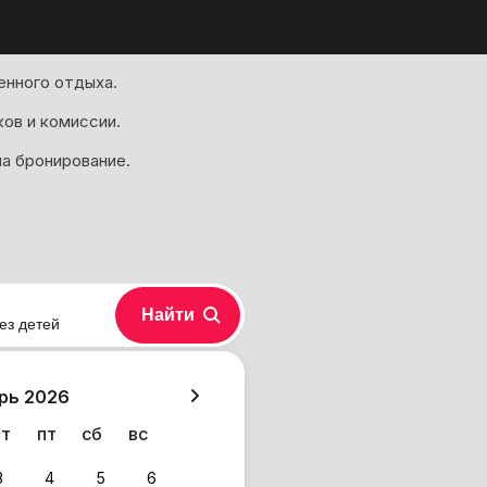
енного отдыха.
ков и комиссии.
на бронирование.
Найти
ез детей
хазия
рь 2026
чт
пт
сб
вс
3
4
5
6