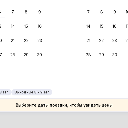
ариантов
6
7
8
9
7
8
9
1
 вариант из результатов поиска не соответствует заданным
росить фильтры
3
14
15
16
14
15
16
1
алия
0
21
22
23
21
22
23
2
алия
мбардия
7
28
29
30
28
29
30
мбардия
лан
лан
8 авг
Выходные 8 - 9 авг
Выберите даты поездки, чтобы увидеть цены