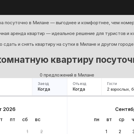
а посуточно в Милане — выгоднее и комфортнее, чем номер
ная аренда квартир — идеальное решение для туристов и к
 сдать и снять квартиру на сутки в Милане и другом городе
комнатную квартиру посуточ
0 предложений в Милане
Заезд
Отъезд
Гости
Когда
Когда
2 взрослых,
б
ример
Санкт-Петербург
Москва
Сочи
Минск
Казань
Дагестан
Кисловодск
Аб
т 2026
Сентяб
Квартиры
Гостиницы
Дома
Частный сектор
т
пт
сб
вс
пн
вт
ср
в
1
2
1
2