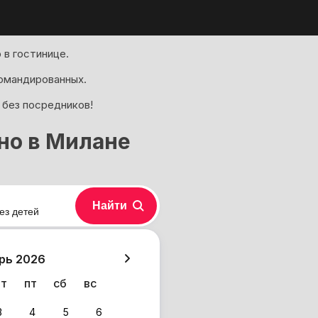
 в гостинице.
омандированных.
 без посредников!
но в Милане
Найти
ез детей
хазия
рь 2026
чт
пт
сб
вс
3
4
5
6