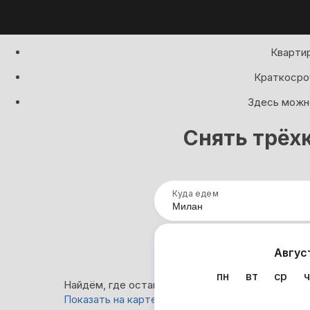
Квартир
Краткосроч
Здесь можно
Снять трёх
Куда едем
Нап
Авгус
пн
вт
ср
ч
Найдём, где остановиться в Милане: 0 варианто
Показать на карте