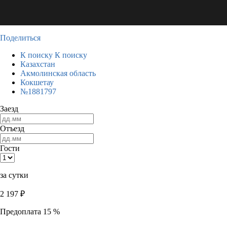
Поделиться
К поиску
К поиску
Казахстан
Акмолинская область
Кокшетау
№1881797
Заезд
Отъезд
Гости
за сутки
2 197
₽
Предоплата 15 %