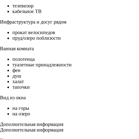
телевизор
кабельное ТВ
Инфраструктура и досуг рядом
прокат велосипедов
пруд/озеро поблизости
Ванная комната
полотенца
туалетные принадлежности
фен
душ
халат
тапочки
Вид из окна
на горы
на озеро
Дополнительная информация
Дополнительная информация