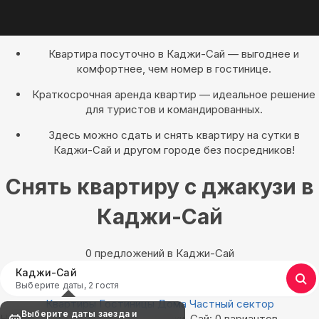
Квартира посуточно в Каджи-Сай — выгоднее и
комфортнее, чем номер в гостинице.
Краткосрочная аренда квартир — идеальное решение
для туристов и командированных.
Здесь можно сдать и снять квартиру на сутки в
Каджи-Сай и другом городе без посредников!
Снять квартиру с джакузи в
Каджи-Сай
0 предложений в Каджи-Сай
Каджи-Сай
Выберите даты, 2 гостя
Квартиры
Гостиницы
Дома
Частный сектор
Выберите даты заезда и
Найдём, где остановиться в Каджи-Сай: 0 вариантов