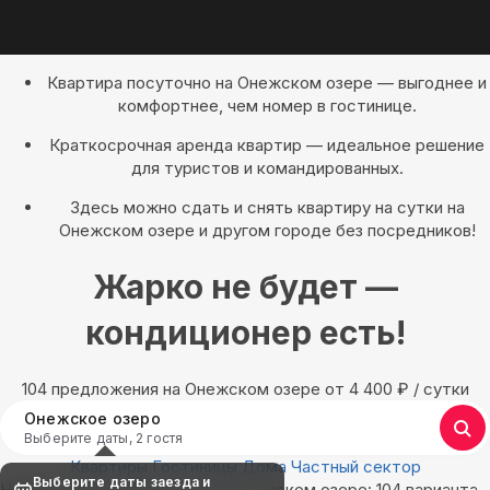
Квартира посуточно на Онежском озере — выгоднее и
комфортнее, чем номер в гостинице.
Краткосрочная аренда квартир — идеальное решение
для туристов и командированных.
Здесь можно сдать и снять квартиру на сутки на
Онежском озере и другом городе без посредников!
Жарко не будет —
кондиционер есть!
104 предложения на Онежском озере oт 4 400
₽
/ сутки
Онежское озеро
Выберите даты, 2 гостя
Квартиры
Гостиницы
Дома
Частный сектор
Выберите даты заезда и
Найдём, где остановиться в Онежском озере: 104 варианта