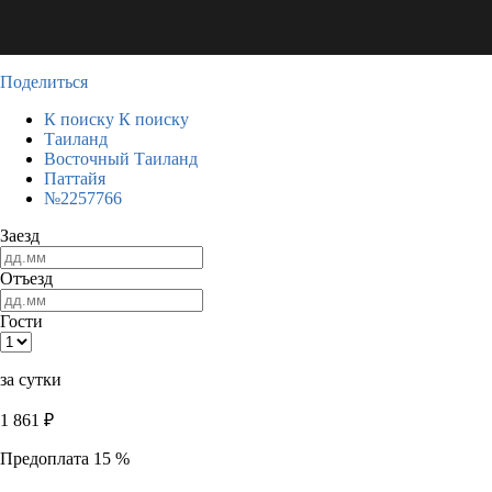
Поделиться
К поиску
К поиску
Таиланд
Восточный Таиланд
Паттайя
№2257766
Заезд
Отъезд
Гости
за сутки
1 861
₽
Предоплата 15 %