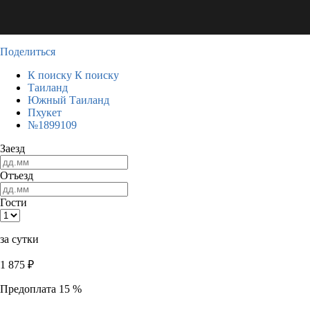
Поделиться
К поиску
К поиску
Таиланд
Южный Таиланд
Пхукет
№1899109
Заезд
Отъезд
Гости
за сутки
1 875
₽
Предоплата 15 %