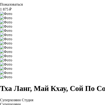
Пожаловаться
1 875
₽
Тха Ланг, Май Кхау, Сой По С
Суперхозяин
Студия
Суперхозяин