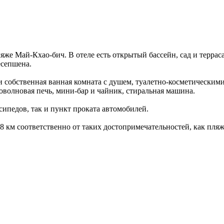
же Май-Кхао-бич. В отеле есть открытый бассейн, сад и терраса
есепшена.
 и собственная ванная комната с душем, туалетно-косметически
оволновая печь, мини-бар и чайник, стиральная машина.
сипедов, так и пункт проката автомобилей.
2, 8 км соответственно от таких достопримечательностей, как пл