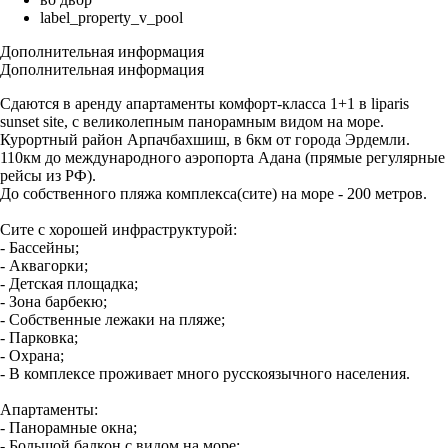
label_property_v_pool
Дополнительная информация
Дополнительная информация
Сдаются в аренду апартаменты комфорт-класса 1+1 в liparis
sunset site, с великолепным панорамным видом на море.
Курортный район Арпачбахшиш, в 6км от города Эрдемли.
110км до международного аэропорта Адана (прямые регулярные
рейсы из РФ).
До собственного пляжа комплекса(сите) на море - 200 метров.
Сите с хорошей инфраструктурой:
- Бассейны;
- Аквагорки;
- Детская площадка;
- Зона барбекю;
- Собственные лежаки на пляже;
- Парковка;
- Охрана;
- В комплексе проживает много русскоязычного населения.
Апартаменты:
- Панорамные окна;
- Большой балкон с видом на море;