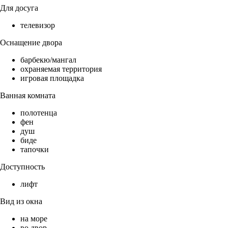
Для досуга
телевизор
Оснащение двора
барбекю/мангал
охраняемая территория
игровая площадка
Ванная комната
полотенца
фен
душ
биде
тапочки
Доступность
лифт
Вид из окна
на море
во двор