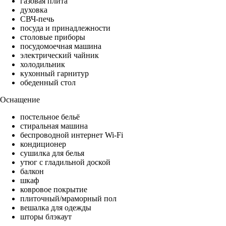
газовая плита
духовка
СВЧ-печь
посуда и принадлежности
столовые приборы
посудомоечная машина
электрический чайник
холодильник
кухонный гарнитур
обеденный стол
Оснащение
постельное бельё
стиральная машина
беспроводной интернет Wi-Fi
кондиционер
сушилка для белья
утюг с гладильной доской
балкон
шкаф
ковровое покрытие
плиточный/мраморный пол
вешалка для одежды
шторы блэкаут