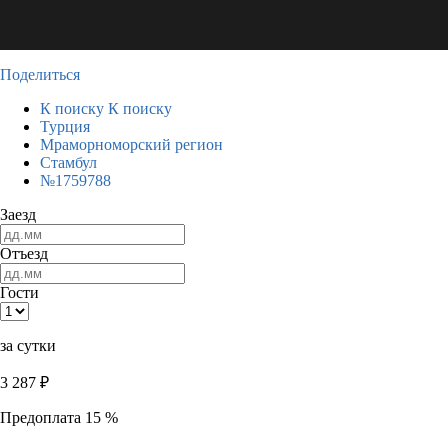
Поделиться
К поиску
К поиску
Турция
Мраморноморский регион
Стамбул
№1759788
Заезд
Отъезд
Гости
за сутки
3 287
₽
Предоплата 15 %