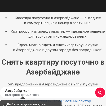
Квартира посуточно в Азербайджане — выгоднее
и комфортнее, чем номер в гостинице.
Краткосрочная аренда квартир — идеальное решение
для туристов и командированных.
Здесь можно сдать и снять квартиру на сутки
в Азербайджане и другом городе без посредников!
Снять квартиру посуточно в
Азербайджане
585 предложений в Азербайджане oт 2 142
₽
/ сутки
Азербайджан
Выберите даты, 2 гостя
Квартиры
Гостиницы
Дома
Частный сектор
Выберите даты заезда и
Найдём, где остановиться в Азербайджане: 585 вариантов