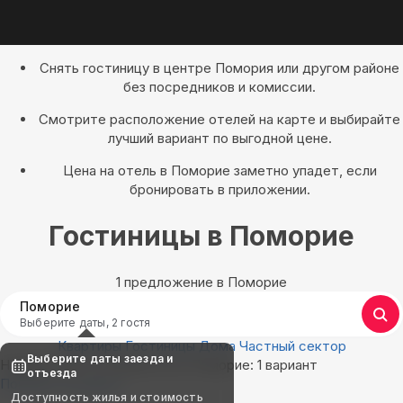
Снять гостиницу в центре Помория или другом районе
без посредников и комиссии.
Смотрите расположение отелей на карте и выбирайте
лучший вариант по выгодной цене.
Цена на отель в Поморие заметно упадет, если
бронировать в приложении.
Гостиницы в Поморие
1 предложение в Поморие
Поморие
Выберите даты, 2 гостя
Квартиры
Гостиницы
Дома
Частный сектор
Выберите даты заезда и
Найдём, где остановиться в Поморие: 1 вариант
отъезда
Показать на карте
Доступность жилья и стоимость