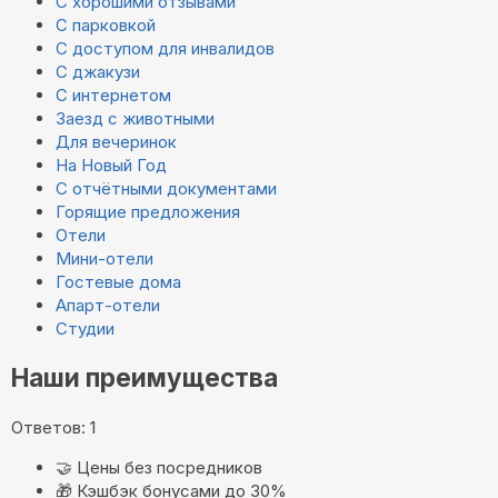
С хорошими отзывами
С парковкой
С доступом для инвалидов
С джакузи
С интернетом
Заезд с животными
Для вечеринок
На Новый Год
С отчётными документами
Горящие предложения
Отели
Мини-отели
Гостевые дома
Апарт-отели
Студии
Наши преимущества
Ответов: 1
🤝
Цены без посредников
🎁
Кэшбэк бонусами до 30%