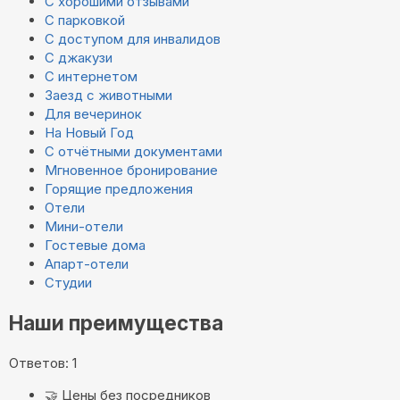
С хорошими отзывами
С парковкой
С доступом для инвалидов
С джакузи
С интернетом
Заезд с животными
Для вечеринок
На Новый Год
С отчётными документами
Мгновенное бронирование
Горящие предложения
Отели
Мини-отели
Гостевые дома
Апарт-отели
Студии
Наши преимущества
Ответов: 1
🤝
Цены без посредников