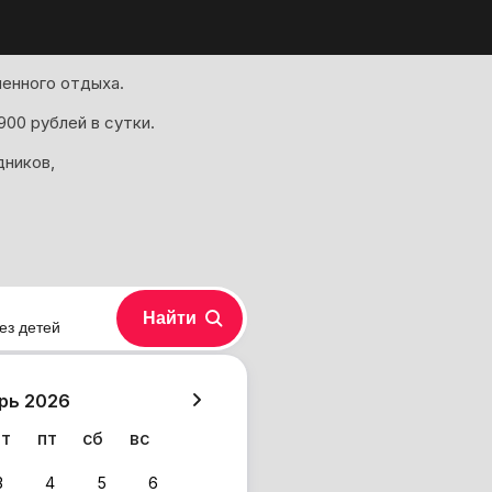
енного отдыха.
00 рублей в сутки.
дников,
Найти
ез детей
хазия
рь 2026
чт
пт
сб
вс
3
4
5
6