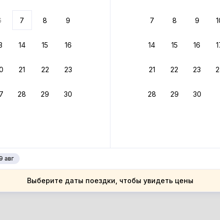
ариантов
6
7
8
9
7
8
9
1
 вариант из результатов поиска не соответствует заданным
росить фильтры
3
14
15
16
14
15
16
1
хия
0
21
22
23
21
22
23
2
хия
омуцкий край
7
28
29
30
28
29
30
омуцкий край
омоуц
омоуц
9 авг
Выберите даты поездки, чтобы увидеть цены