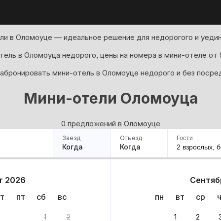
ли в Оломоуце — идеальное решение для недорогого и уедин
тель в Оломоуца недорого, цены на номера в мини-отеле от 9
абронировать мини-отель в Оломоуце недорого и без посре
Мини-отели Оломоуца
0 предложений в Оломоуце
Заезд
Отъезд
Гости
Когда
Когда
2 взрослых,
б
ример
Санкт-Петербург
Москва
Сочи
Минск
Казань
Дагестан
Кисловодск
Аб
т 2026
Сентяб
Квартиры
Гостиницы
Дома
Частный сектор
т
пт
сб
вс
пн
вт
ср
нтов
1
2
1
2