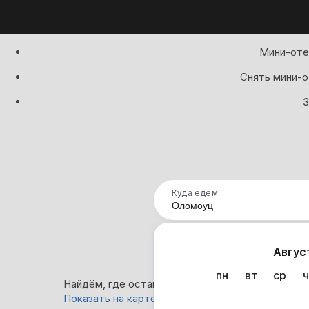
Мини-оте
Снять мини-о
З
Куда едем
Нап
Авгус
пн
вт
ср
ч
Найдём, где остановиться в Оломоуце: 0 вариа
Показать на карте