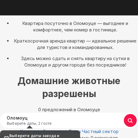
Квартира посуточно в Оломоуце — выгоднее и
комфортнее, чем номер в гостинице.
Краткосрочная аренда квартир — идеальное решение
для туристов и командированных.
Здесь можно сдать и снять квартиру на сутки в
Оломоуце и другом городе без посредников!
Домашние животные
разрешены
0 предложений в Оломоуце
Оломоуц
Выберите даты, 2 гостя
Квартиры
Гостиницы
Дома
Частный сектор
Выберите даты заезда и
Найдём, где остановиться в Оломоуце: 0 вариантов