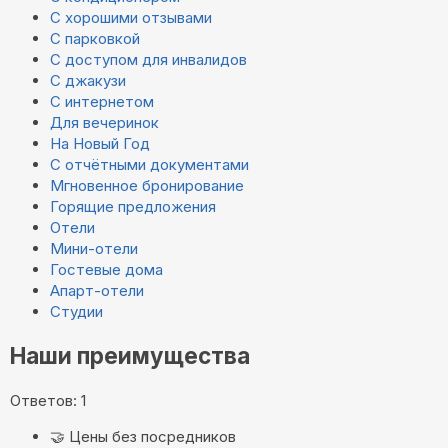
С хорошими отзывами
С парковкой
С доступом для инвалидов
С джакузи
С интернетом
Для вечеринок
На Новый Год
С отчётными документами
Мгновенное бронирование
Горящие предложения
Отели
Мини-отели
Гостевые дома
Апарт-отели
Студии
Наши преимущества
Ответов: 1
🤝
Цены без посредников