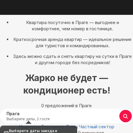
Квартира посуточно в Праге — выгоднее и
комфортнее, чем номер в гостинице.
Краткосрочная аренда квартир — идеальное решение
для туристов и командированных.
Здесь можно сдать и снять квартиру на сутки в Праге
и другом городе без посредников!
Жарко не будет —
кондиционер есть!
0 предложений в Праге
Прага
Выберите даты, 2 гостя
Квартиры
Гостиницы
Дома
Частный сектор
Выберите даты заезда и
Найдём, где остановиться в Праге: 0 вариантов