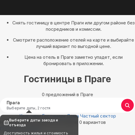
Снять гостиницу в центре Праги или другом районе без
посредников и комиссии.
Смотрите расположение отелей на карте и выбирайте
лучший вариант по выгодной цене.
Цена на отель в Праге заметно упадет, если
бронировать в приложении.
Гостиницы в Праге
0 предложений в Праге
Прага
Выберите даты, 2 гостя
Квартиры
Гостиницы
Дома
Частный сектор
Выберите даты заезда и
Найдём, где остановиться в Праге: 0 вариантов
отъезда
Показать на карте
Доступность жилья и стоимость