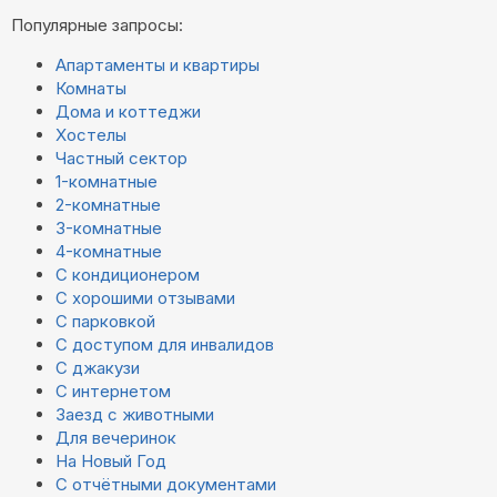
Популярные запросы:
Апартаменты и квартиры
Комнаты
Дома и коттеджи
Хостелы
Частный сектор
1-комнатные
2-комнатные
3-комнатные
4-комнатные
С кондиционером
С хорошими отзывами
С парковкой
С доступом для инвалидов
С джакузи
С интернетом
Заезд с животными
Для вечеринок
На Новый Год
С отчётными документами