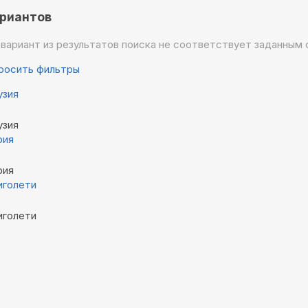
ариантов
 вариант из результатов поиска не соответствует заданным
росить фильтры
узия
узия
рия
рия
иголети
иголети