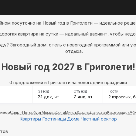
йном посуточно на Новый год в Григолети — идеальное реше
дорогая квартира на сутки — идеальный вариант, чтобы недо
году? Загородный дом, отель с новогодней программой или 
отдыха.
Новый год 2027 в Григолети!
0 предложений в Григолети на новогодние праздники
Заезд
Отъезд
Гости
31 дек, чт
7 янв, чт
2 взрослых,
б
ример
Санкт-Петербург
Москва
Сочи
Минск
Казань
Дагестан
Кисловодск
Аб
Квартиры
Гостиницы
Дома
Частный сектор
нтов