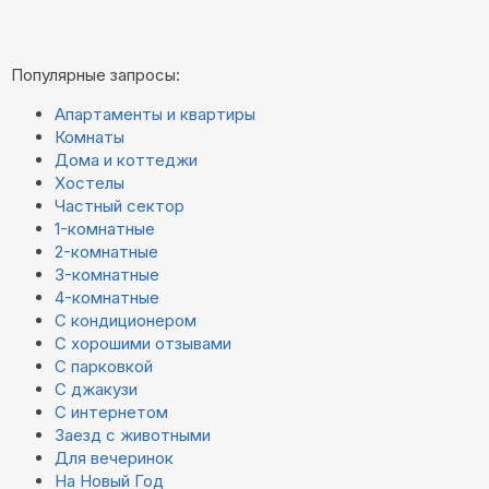
Популярные запросы:
Апартаменты и квартиры
Комнаты
Дома и коттеджи
Хостелы
Частный сектор
1-комнатные
2-комнатные
3-комнатные
4-комнатные
С кондиционером
С хорошими отзывами
С парковкой
С джакузи
С интернетом
Заезд с животными
Для вечеринок
На Новый Год