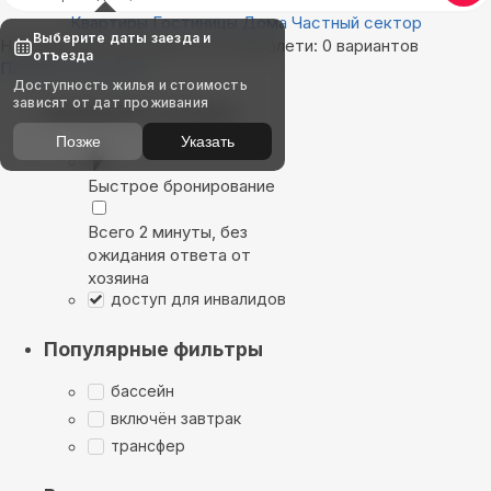
Квартиры
Гостиницы
Дома
Частный сектор
Выберите даты заезда и
Найдём, где остановиться в Григолети: 0 вариантов
отъезда
Показать на карте
Доступность жилья и стоимость
зависят от дат проживания
Выбирайте лучшее
Позже
Указать
Быстрое бронирование
Всего 2 минуты, без
ожидания ответа от
хозяина
доступ для инвалидов
Популярные фильтры
бассейн
включён завтрак
трансфер