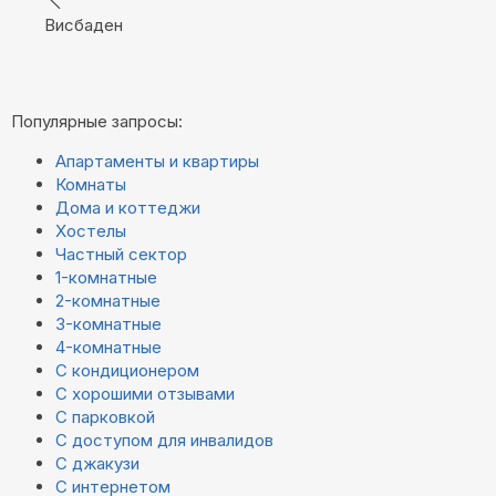
Висбаден
Популярные запросы:
Апартаменты и квартиры
Комнаты
Дома и коттеджи
Хостелы
Частный сектор
1-комнатные
2-комнатные
3-комнатные
4-комнатные
С кондиционером
С хорошими отзывами
С парковкой
С доступом для инвалидов
С джакузи
С интернетом