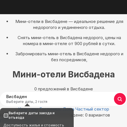
Мини-отели в Висбадене — идеальное решение для
недорогого и уединенного отдыха.
Снять мини-отель в Висбадена недорого, цены на
номера в мини-отеле от 900 рублей в сутки.
Забронировать мини-отель в Висбадене недорого и
без посредников,
Мини-отели Висбадена
0 предложений в Висбадене
Висбаден
Выберите даты, 2 гостя
Квартиры
Гостиницы
Дома
Частный сектор
Выберите даты заезда и
Найдём, где остановиться в Висбадене: 0 вариантов
отъезда
Показать на карте
Доступность жилья и стоимость