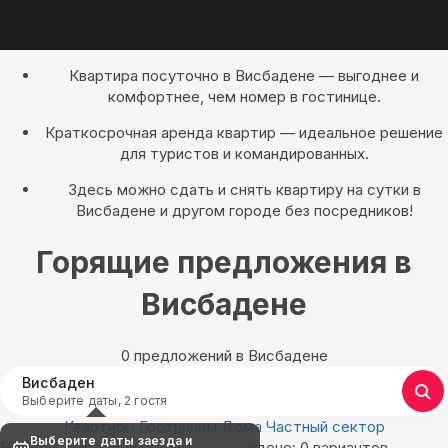
Квартира посуточно в Висбадене — выгоднее и
комфортнее, чем номер в гостинице.
Краткосрочная аренда квартир — идеальное решение
для туристов и командированных.
Здесь можно сдать и снять квартиру на сутки в
Висбадене и другом городе без посредников!
Горящие предложения в
Висбадене
0 предложений в Висбадене
Висбаден
Выберите даты, 2 гостя
Квартиры
Гостиницы
Дома
Частный сектор
Выберите даты заезда и
Найдём, где остановиться в Висбадене: 0 вариантов