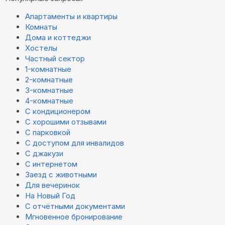
Апартаменты и квартиры
Комнаты
Дома и коттеджи
Хостелы
Частный сектор
1-комнатные
2-комнатные
3-комнатные
4-комнатные
С кондиционером
С хорошими отзывами
С парковкой
С доступом для инвалидов
С джакузи
С интернетом
Заезд с животными
Для вечеринок
На Новый Год
С отчётными документами
Мгновенное бронирование