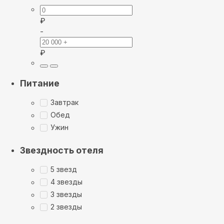
₽
-
₽
Питание
Завтрак
Обед
Ужин
Звездность отеля
5 звезд
4 звезды
3 звезды
2 звезды