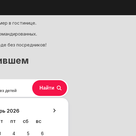
ер в гостинице.
омандированных.
оде без посредников!
тившем
Найти
ез детей
хазия
рь 2026
чт
пт
сб
вс
3
4
5
6