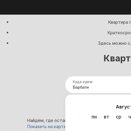
Квартира 
Краткосроч
Здесь можно сд
Кварт
Куда едем
Нап
Авгус
пн
вт
ср
ч
Найдём, где остановиться в Барбатившем: 0 ва
Показать на карте