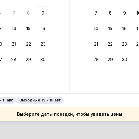
ариантов
6
7
8
9
7
8
9
1
 вариант из результатов поиска не соответствует заданным
росить фильтры
3
14
15
16
14
15
16
1
еция
0
21
22
23
21
22
23
2
еция
рфу, остров
7
28
29
30
28
29
30
рфу, остров
рбати
рбати
 11 авг
Выходные 15 - 16 авг
Выберите даты поездки, чтобы увидеть цены