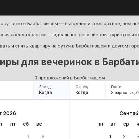
посуточно в Барбатившем — выгоднее и комфортнее, чем ном
ная аренда квартир — идеальное решение для туристов и к
ать и снять квартиру на сутки в Барбатившем и другом гор
иры для вечеринок в Барба
0 предложений в Барбатившем
Заезд
Отъезд
Гости
Когда
Когда
2 взрослых,
б
ример
Санкт-Петербург
Москва
Сочи
Минск
Казань
Дагестан
Кисловодск
Аб
т 2026
Сентяб
Квартиры
Гостиницы
Дома
Частный сектор
т
пт
сб
вс
пн
вт
ср
риантов
1
2
1
2