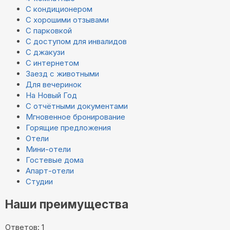
С кондиционером
С хорошими отзывами
С парковкой
С доступом для инвалидов
С джакузи
С интернетом
Заезд с животными
Для вечеринок
На Новый Год
С отчётными документами
Мгновенное бронирование
Горящие предложения
Отели
Мини-отели
Гостевые дома
Апарт-отели
Студии
Наши преимущества
Ответов: 1