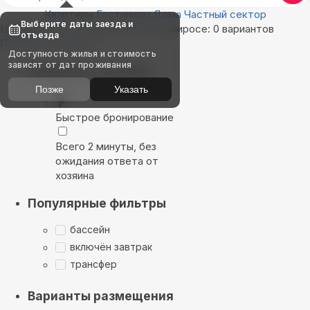
Квартиры
Гостиницы
Дома
Частный сектор
Выберите даты заезда и
Найдём, где остановиться в Полийиросе: 0 вариантов
отъезда
Показать на карте
Доступность жилья и стоимость
зависят от дат проживания
Выбирайте лучшее
Позже
Указать
Быстрое бронирование
Всего 2 минуты, без
ожидания ответа от
хозяина
Популярные фильтры
бассейн
включён завтрак
трансфер
Варианты размещения