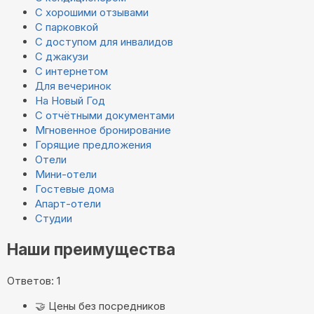
С хорошими отзывами
С парковкой
С доступом для инвалидов
С джакузи
С интернетом
Для вечеринок
На Новый Год
С отчётными документами
Мгновенное бронирование
Горящие предложения
Отели
Мини-отели
Гостевые дома
Апарт-отели
Студии
Наши преимущества
Ответов: 1
🤝
Цены без посредников