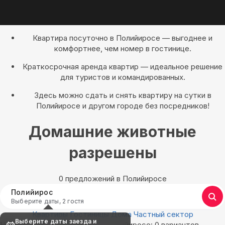
Квартира посуточно в Полийиросе — выгоднее и
комфортнее, чем номер в гостинице.
Краткосрочная аренда квартир — идеальное решение
для туристов и командированных.
Здесь можно сдать и снять квартиру на сутки в
Полийиросе и другом городе без посредников!
Домашние животные
разрешены
0 предложений в Полийиросе
Полийирос
Выберите даты, 2 гостя
Квартиры
Гостиницы
Дома
Частный сектор
Выберите даты заезда и
Найдём, где остановиться в Полийиросе: 0 вариантов