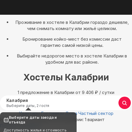
Проживание в хостеле в Калабрии гораздо дешевле,
чем снимать комнату или жильё целиком.
Бронирование койко-мест без комиссии даст
гарантию самой низкой цены.
Выбирайте недорогое место в хостеле Калабрии в
удобном для вас районе.
Хостелы Калабрии
1 предложение в Калабрии oт 9 406
₽
/ сутки
Калабрия
Выберите даты, 2 гостя
Квартиры
Гостиницы
Дома
Частный сектор
Выберите даты заезда и
Найдём, где остановиться в Калабрии: 1 вариант
отъезда
Показать на карте
Доступность жилья и стоимость