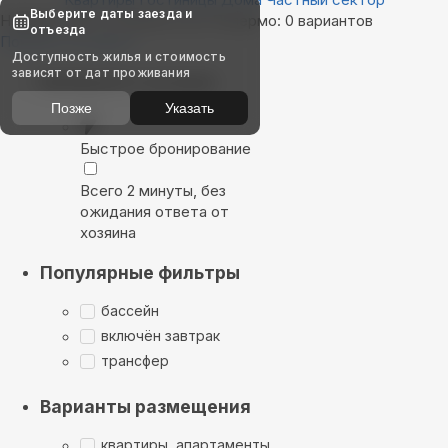
Выберите даты заезда и
Найдём, где остановиться в Палермо: 0 вариантов
отъезда
Показать на карте
Доступность жилья и стоимость
зависят от дат проживания
Выбирайте лучшее
Позже
Указать
Быстрое бронирование
Всего 2 минуты, без
ожидания ответа от
хозяина
Популярные фильтры
бассейн
включён завтрак
трансфер
Варианты размещения
квартиры, апартаменты