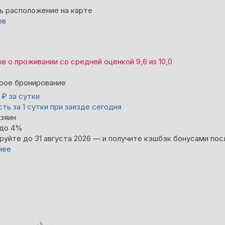
ь расположение на карте
ов
ов
о проживании со средней оценкой
9,6
из
10,0
рое бронирование
2
₽
за сутки
ть за 1 сутки при заезде сегодня
зяин
 до 4%
руйте до 31 августа 2026 — и получите кэшбэк бонусами пос
нее