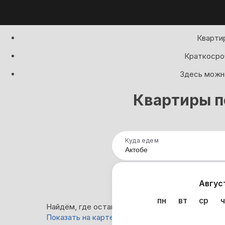
Квартир
Краткосроч
Здесь можно
Квартиры п
Куда едем
Нап
Авгус
пн
вт
ср
ч
Найдём, где остановиться в Актобе: 38 вариант
Показать на карте