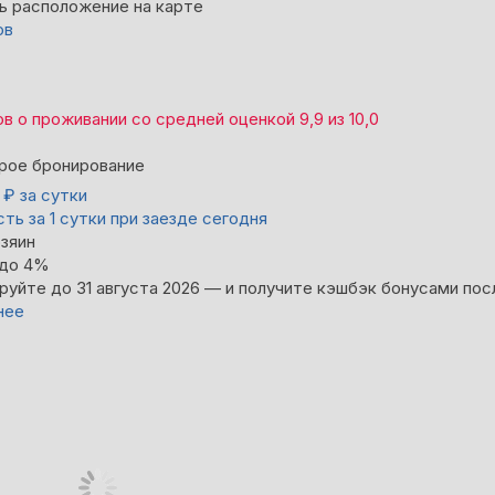
ь расположение на карте
ов
ов
о проживании со средней оценкой
9,9
из
10,0
рое бронирование
2
₽
за сутки
ть за 1 сутки при заезде сегодня
зяин
 до 4%
руйте до 31 августа 2026 — и получите кэшбэк бонусами пос
нее