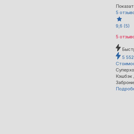
Показат
5 отзыв
9,6
(5)
5 отзыв
Быст
5 55
Стоимос
Суперхо
Кэшбэк
Заброни
Подроб