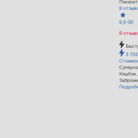
Показат
8 отзыв
9,9
(8)
8 отзыв
Быст
3 70
Стоимос
Суперхо
Кэшбэк
Заброни
Подроб