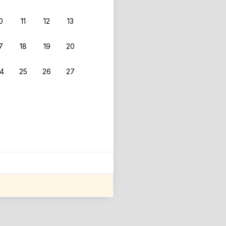
0
11
12
13
7
18
19
20
4
25
26
27
ле оценки проживания.