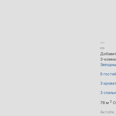
Добавит
3-комна
Звёздны
6 госте
3 крова
3 спаль
2
78 м
О
Актобе,