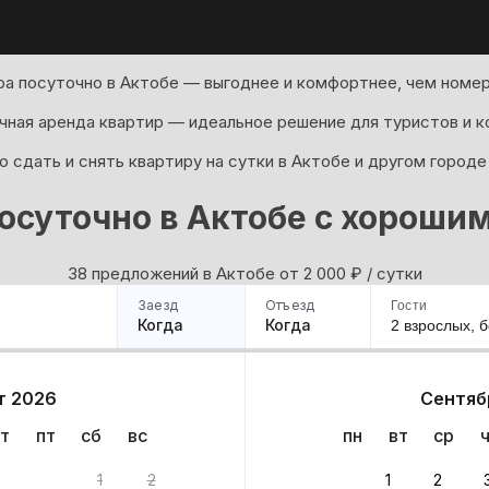
а посуточно в Актобе — выгоднее и комфортнее, чем номер
ная аренда квартир — идеальное решение для туристов и к
 сдать и снять квартиру на сутки в Актобе и другом городе
осуточно в Актобе с хороши
38 предложений в Актобе oт 2 000
₽
/ сутки
Заезд
Отъезд
Гости
Когда
Когда
2 взрослых,
б
ример
Санкт-Петербург
Москва
Сочи
Минск
Казань
Дагестан
Кисловодск
Аб
т 2026
Сентяб
Квартиры
Гостиницы
Дома
Частный сектор
т
пт
сб
вс
пн
вт
ср
ов
1
2
1
2