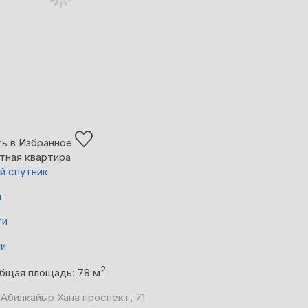
ь в Избранное
тная квартира
й спутник
й
ти
ни
2
бщая площадь: 78 м
 Абилкайыр Хана проспект, 71