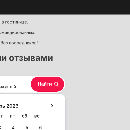
 в гостинице.
омандированных.
 без посредников!
ми отзывами
Найти
ез детей
хазия
рь 2026
чт
пт
сб
вс
3
4
5
6