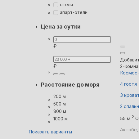
отели
апарт-отели
Цена за сутки
₽
-
Добавит
₽
2-комна
Космос
4 гостя
Расстояние до моря
3 крова
200 м
500 м
2 спаль
800 м
2
55 м
О
1000 м
Актобе,
Показать варианты