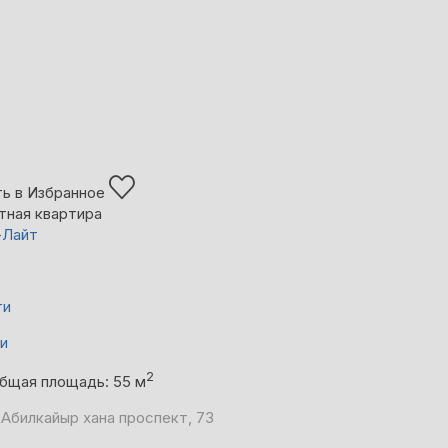
ь в Избранное
тная квартира
-Лайт
ти
ни
2
бщая площадь: 55 м
 Абилкайыр хана проспект, 73