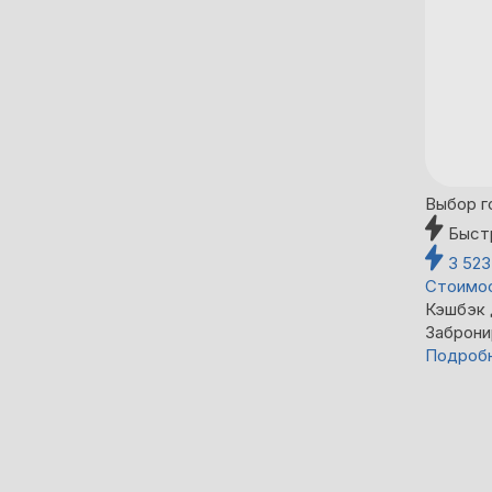
Выбор г
Быст
3 52
Стоимос
Кэшбэк
Заброни
Подроб