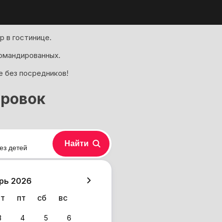
 в гостинице.
омандированных.
е без посредников!
ировок
Найти
ез детей
хазия
рь 2026
чт
пт
сб
вс
3
4
5
6