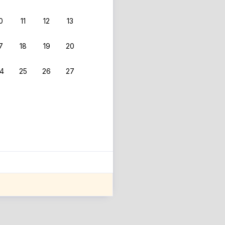
0
11
12
13
7
18
19
20
4
25
26
27
ле оценки проживания.