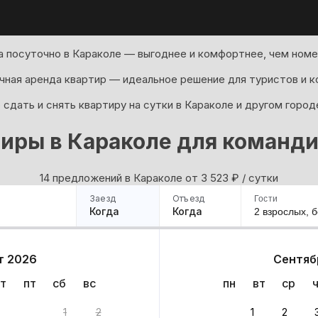
 посуточно в Караколе — выгоднее и комфортнее, чем номер
ная аренда квартир — идеальное решение для туристов и к
сдать и снять квартиру на сутки в Караколе и другом город
иры в Караколе для команд
14 предложений в Караколе oт 3 523
₽
/ сутки
Заезд
Отъезд
Гости
Когда
Когда
2 взрослых,
б
ример
Санкт-Петербург
Москва
Сочи
Минск
Казань
Дагестан
Кисловодск
Аб
т 2026
Сентяб
Квартиры
Гостиницы
Дома
Частный сектор
т
пт
сб
вс
пн
вт
ср
нтов
1
2
1
2