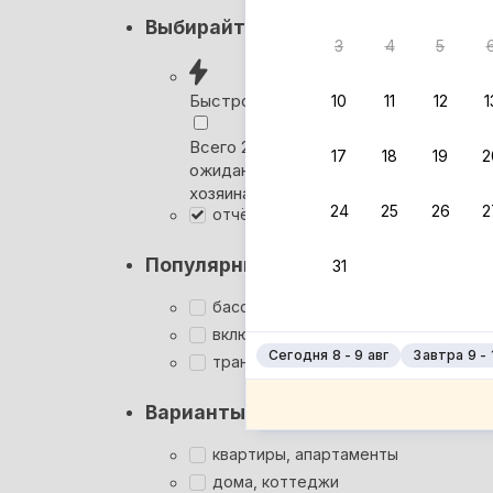
Кэшбэк
Выбирайте лучшее
3
4
5
Вернём 
после о
Быстрое бронирование
10
11
12
1
Выбира
Всего 2 минуты, без
17
18
19
2
ожидания ответа от
Мгновен
хозяина
24
25
26
2
отчётные документы
Кэшбэк
Заброни
Популярные фильтры
31
Подроб
бассейн
включён завтрак
Сегодня 8 - 9 авг
Завтра 9 - 
трансфер
Варианты размещения
квартиры, апартаменты
дома, коттеджи