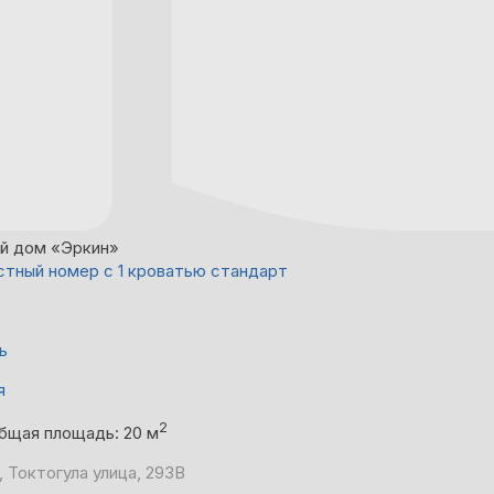
й дом «Эркин»
тный номер с 1 кроватью стандарт
ь
я
2
бщая площадь: 20 м
, Токтогула улица, 293В