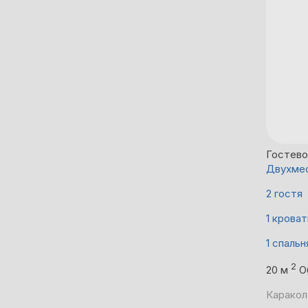
Гостево
Двухмес
2 гостя
1 кроват
1 спальн
2
20 м
О
Каракол