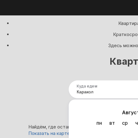
Квартира
Краткосроч
Здесь можно 
Кварт
Куда едем
Нап
Авгус
пн
вт
ср
ч
Найдём, где остановиться в Караколе: 14 вариа
Показать на карте