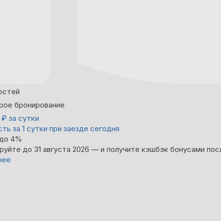
остей
рое бронирование
3
₽
за сутки
ть за 1 сутки при заезде сегодня
 до 4%
руйте до 31 августа 2026 — и получите кэшбэк бонусами пос
нее