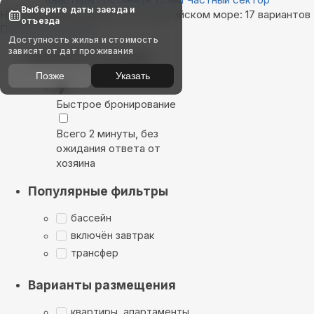
Выберите даты заезда и
Найдём, где остановиться в Балтийском море: 17 вариантов
отъезда
Показать на карте
Доступность жилья и стоимость
зависят от дат проживания
Выбирайте лучшее
Позже
Указать
Быстрое бронирование
Всего 2 минуты, без
ожидания ответа от
хозяина
Популярные фильтры
бассейн
включён завтрак
трансфер
Варианты размещения
квартиры, апартаменты