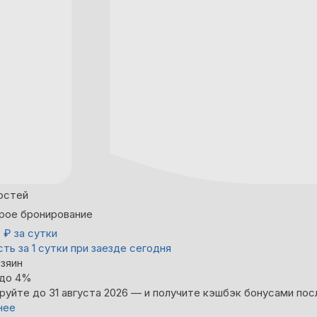
остей
рое бронирование
0
₽
за сутки
ть за 1 сутки при заезде сегодня
зяин
 до 4%
руйте до 31 августа 2026 — и получите кэшбэк бонусами пос
нее