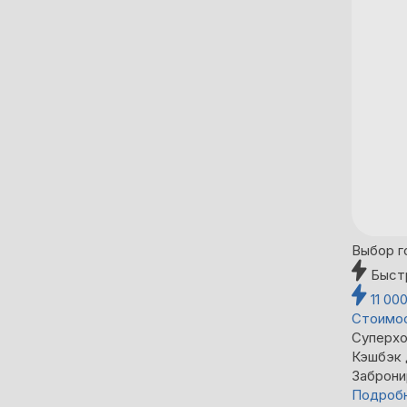
Выбор г
Быст
11 00
Стоимос
Суперхо
Кэшбэк
Заброни
Подроб