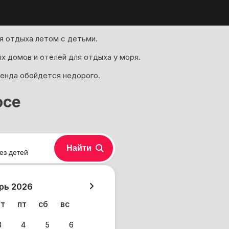
я отдыха летом с детьми.
х домов и отелей для отдыха у моря.
ренда обойдется недорого.
осе
Найти
ез детей
хазия
рь 2026
чт
пт
сб
вс
3
4
5
6