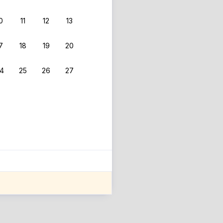
0
11
12
13
7
18
19
20
4
25
26
27
ле оценки проживания.