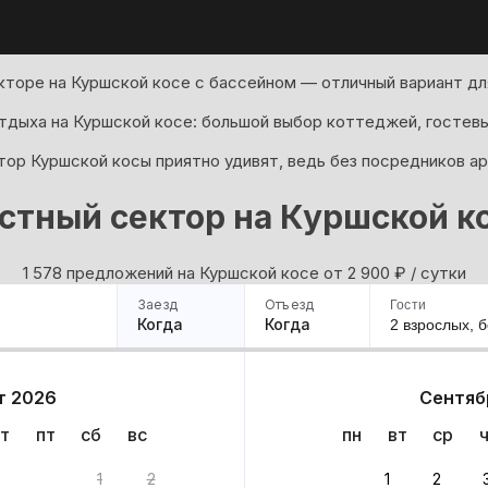
кторе на Куршской косе с бассейном — отличный вариант дл
тдыха на Куршской косе: большой выбор коттеджей, гостевы
тор Куршской косы приятно удивят, ведь без посредников а
стный сектор на Куршской к
1 578 предложений на Куршской косе oт 2 900
₽
/ сутки
Заезд
Отъезд
Гости
Когда
Когда
2 взрослых,
б
ример
Санкт-Петербург
Москва
Сочи
Минск
Казань
Дагестан
Кисловодск
Аб
т 2026
Сентяб
Квартиры
Гостиницы
Дома
Частный сектор
т
пт
сб
вс
пн
вт
ср
78 вариантов
1
2
1
2