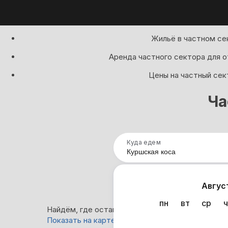
Жильё в частном се
Аренда частного сектора для о
Цены на частный сек
Ча
Куда едем
Нап
Авгус
пн
вт
ср
ч
Найдём, где остановиться в Куршской косе: 1 5
Показать на карте