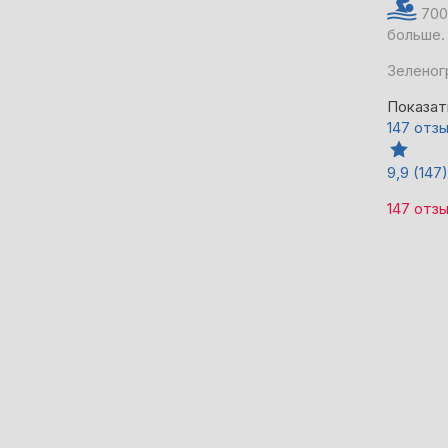
700
больше.
Зеленог
Показат
147 отз
9,9
(147)
147 отз