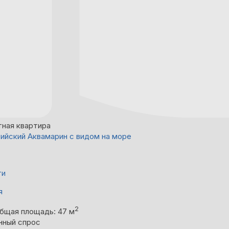
тная квартира
ийский Аквамарин с видом на море
ти
я
2
бщая площадь: 47 м
нный спрос