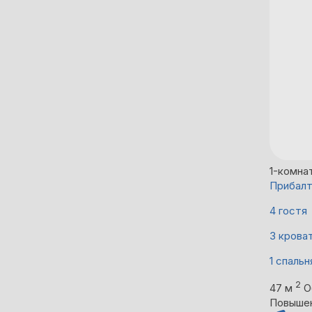
1-комна
Прибалт
4 гостя
3 крова
1 спальн
2
47 м
О
Повыше