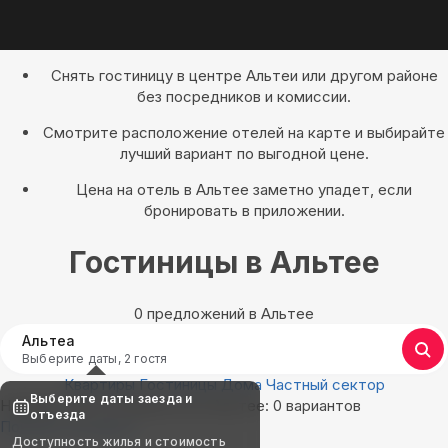
Снять гостиницу в центре Альтеи или другом районе
без посредников и комиссии.
Смотрите расположение отелей на карте и выбирайте
лучший вариант по выгодной цене.
Цена на отель в Альтее заметно упадет, если
бронировать в приложении.
Гостиницы в Альтее
0 предложений в Альтее
Альтеа
Выберите даты, 2 гостя
Квартиры
Гостиницы
Дома
Частный сектор
Выберите даты заезда и
Найдём, где остановиться в Альтее: 0 вариантов
отъезда
Показать на карте
Доступность жилья и стоимость