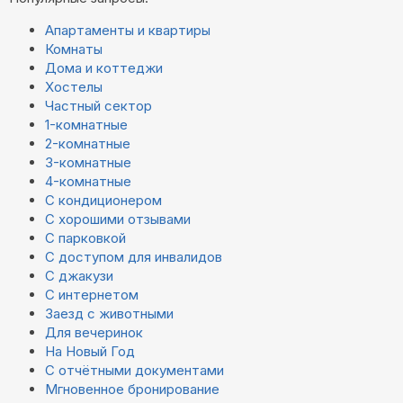
Апартаменты и квартиры
Комнаты
Дома и коттеджи
Хостелы
Частный сектор
1-комнатные
2-комнатные
3-комнатные
4-комнатные
С кондиционером
С хорошими отзывами
С парковкой
С доступом для инвалидов
С джакузи
С интернетом
Заезд с животными
Для вечеринок
На Новый Год
С отчётными документами
Мгновенное бронирование