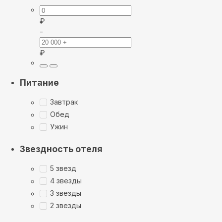
₽
-
₽
Питание
Завтрак
Обед
Ужин
Звездность отеля
5 звезд
4 звезды
3 звезды
2 звезды