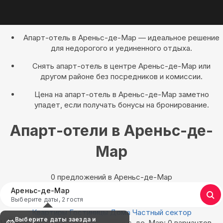
Апарт-отель в Ареньс-де-Мар — идеальное решение
для недорогого и уединенного отдыха.
Снять апарт-отель в центре Ареньс-де-Мар или
другом районе без посредников и комиссии.
Цена на апарт-отель в Ареньс-де-Мар заметно
упадет, если получать бонусы на бронирование.
Апарт-отели в Ареньс-де-
Мар
0 предложений в Ареньс-де-Мар
Ареньс-де-Мар
Выберите даты, 2 гостя
Квартиры
Гостиницы
Дома
Частный сектор
Выберите даты заезда и
Найдём, где остановиться в Ареньс-де-Мар: 0 вариантов