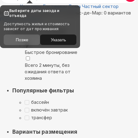
Квартиры
Гостиницы
Дома
Частный сектор
Выберите даты заезда и
Найдём, где остановиться в Ареньс-де-Мар: 0 вариантов
отъезда
Показать на карте
Доступность жилья и стоимость
зависят от дат проживания
Выбирайте лучшее
Позже
Указать
Быстрое бронирование
Всего 2 минуты, без
ожидания ответа от
хозяина
Популярные фильтры
бассейн
включён завтрак
трансфер
Варианты размещения