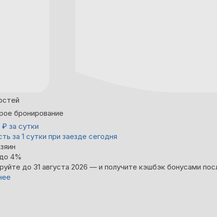
остей
рое бронирование
9
₽
за сутки
ть за 1 сутки при заезде сегодня
зяин
 до 4%
руйте до 31 августа 2026 — и получите кэшбэк бонусами пос
нее