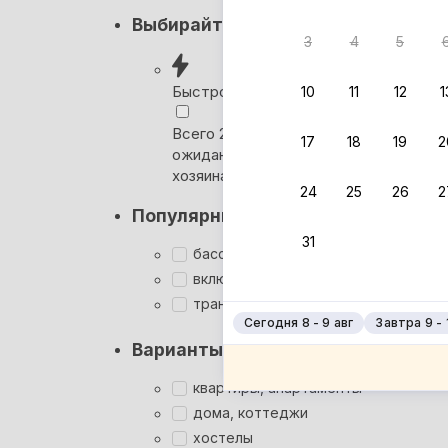
Кэшбэк
Выбирайте лучшее
3
4
5
Вернём 
после о
Быстрое бронирование
10
11
12
1
Выбира
Всего 2 минуты, без
17
18
19
2
ожидания ответа от
Мгновен
хозяина
24
25
26
2
Кэшбэк
Популярные фильтры
Заброни
31
Подроб
бассейн
включён завтрак
трансфер
Сегодня 8 - 9 авг
Завтра 9 - 
Варианты размещения
квартиры, апартаменты
дома, коттеджи
хостелы