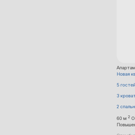
Апарта
Новая к
5 госте
3 крова
2 спаль
2
60 м
О
Повыше