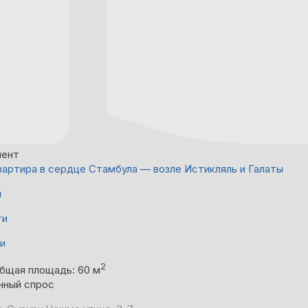
мент
вартира в сердце Стамбула — возле Истикляль и Галаты
й
ти
ни
2
бщая площадь: 60 м
нный спрос