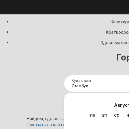
Квартира
Краткосроч
Здесь можно 
Го
Куда едем
Нап
Авгус
пн
вт
ср
ч
Найдём, где остановиться в Стамбуле: 30 вари
Показать на карте