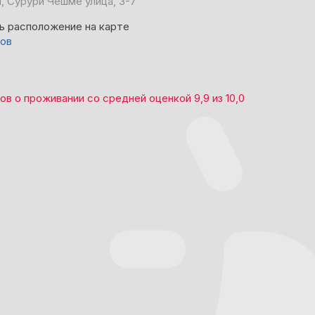
, Сурури Чешме улица, 3-7
ь расположение на карте
вов
вов
о проживании со средней оценкой
9,9
из
10,0