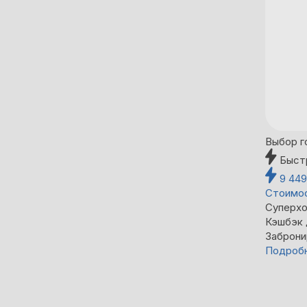
Выбор г
Быст
9 44
Стоимос
Суперхо
Кэшбэк
Заброни
Подроб