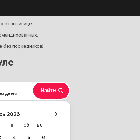
р в гостинице.
омандированных.
е без посредников!
уле
Найти
ез детей
хазия
рь 2026
чт
пт
сб
вс
3
4
5
6