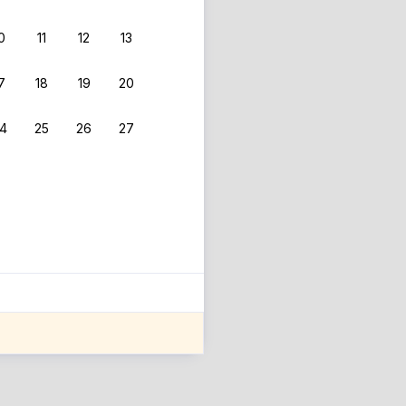
0
11
12
13
7
18
19
20
4
25
26
27
ле оценки проживания.