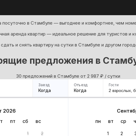
 посуточно в Стамбуле — выгоднее и комфортнее, чем номе
ная аренда квартир — идеальное решение для туристов и к
сдать и снять квартиру на сутки в Стамбуле и другом город
рящие предложения в Стамб
30 предложений в Стамбуле oт 2 987
₽
/ сутки
Заезд
Отъезд
Гости
Когда
Когда
2 взрослых,
б
ример
Санкт-Петербург
Москва
Сочи
Минск
Казань
Дагестан
Кисловодск
Аб
т 2026
Сентяб
Квартиры
Гостиницы
Дома
Частный сектор
т
пт
сб
вс
пн
вт
ср
антов
1
2
1
2