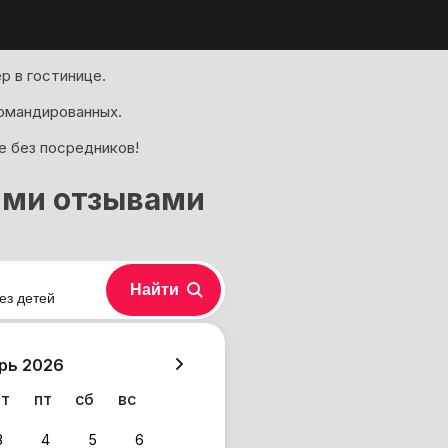
р в гостинице.
омандированных.
е без посредников!
ими отзывами
Найти
ез детей
хазия
рь 2026
чт
пт
сб
вс
3
4
5
6