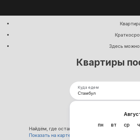
Квартира
Краткосроч
Здесь можно 
Квартиры по
Куда едем
Нап
Авгус
пн
вт
ср
ч
Найдём, где остановиться в Стамбуле: 83 вари
Показать на карте