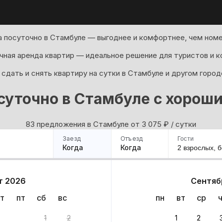
 посуточно в Стамбуле — выгоднее и комфортнее, чем номе
ная аренда квартир — идеальное решение для туристов и к
сдать и снять квартиру на сутки в Стамбуле и другом город
суточно в Стамбуле с хорош
83 предложения в Стамбуле oт 3 075
₽
/ сутки
Заезд
Отъезд
Гости
Когда
Когда
2 взрослых,
б
ример
Санкт-Петербург
Москва
Сочи
Минск
Казань
Дагестан
Кисловодск
Аб
т 2026
Сентяб
Квартиры
Гостиницы
Дома
Частный сектор
т
пт
сб
вс
пн
вт
ср
анта
1
2
1
2