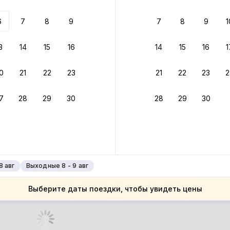
 до 30% за бронь
6
7
8
9
7
8
9
1
бонусами
ценки проживания
3
14
15
16
14
15
16
1
йте быстрое бронирование
0
21
22
23
21
22
23
2
ное подтверждение брони без ожидания ответа от хозяина
7
28
29
30
28
29
30
зяин
 до 4%
руйте до 31 августа 2026 — и получите кэшбэк бонусами пос
нее
8 авг
Выходные 8 - 9 авг
Выберите даты поездки, чтобы увидеть цены