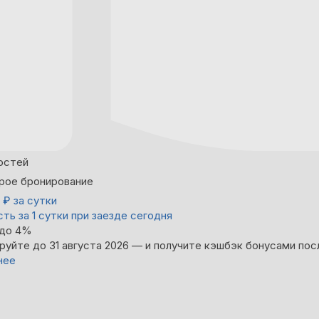
остей
рое бронирование
0
₽
за сутки
ть за 1 сутки при заезде сегодня
 до 4%
руйте до 31 августа 2026 — и получите кэшбэк бонусами пос
нее