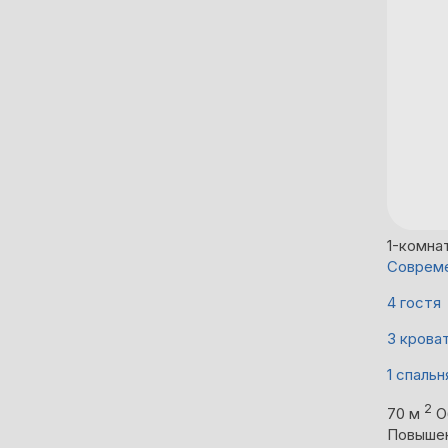
1-комна
Совреме
4 гостя
3 крова
1 спальн
2
70 м
О
Повыше