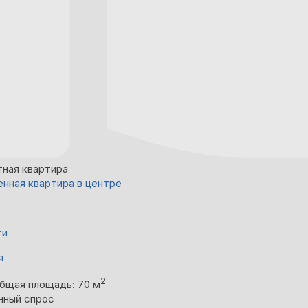
тная квартира
нная квартира в центре
ти
я
2
бщая площадь: 70 м
нный спрос