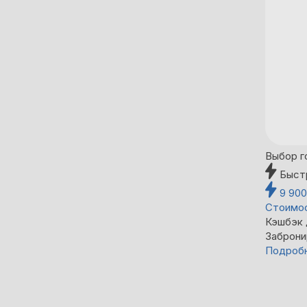
Выбор г
Быст
9 90
Стоимос
Кэшбэк
Заброни
Подроб