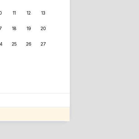
0
11
12
13
7
18
19
20
4
25
26
27
ле оценки проживания.