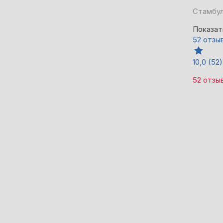
Стамбул
Показат
52 отзы
10,0
(52)
52 отзы