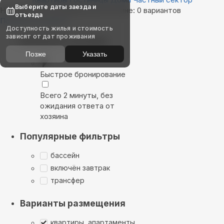
Выберите даты заезда и
Найдём, где остановиться в Остине: 0 вариантов
отъезда
Показать на карте
Доступность жилья и стоимость
зависят от дат проживания
Выбирайте лучшее
Позже
Указать
Быстрое бронирование
Всего 2 минуты, без
ожидания ответа от
хозяина
Популярные фильтры
бассейн
включён завтрак
трансфер
Варианты размещения
квартиры, апартаменты