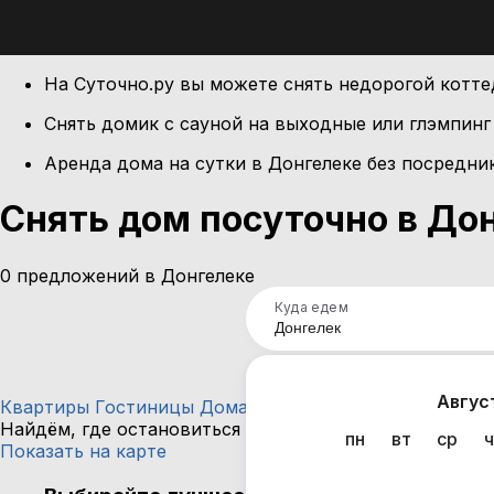
На Суточно.ру вы можете снять недорогой котте
Снять домик с сауной на выходные или глэмпинг
Аренда дома на сутки в Донгелеке без посредни
Снять дом посуточно в До
0 предложений в Донгелеке
Куда едем
Нап
Авгус
Квартиры
Гостиницы
Дома
Частный сектор
Найдём, где остановиться в Донгелеке: 0 вариантов
пн
вт
ср
ч
Показать на карте