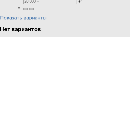
₽
Показать варианты
Нет вариантов
Ни один вариант из результатов поиска не соответс
сбросить фильтры
Узбекистан
Узбекистан
Навоийская область
Навоийская область
Донгелек
Донгелек
Популярные запросы: