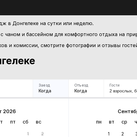
дж в Донгелеке на сутки или неделю.
 с чаном и бассейном для комфортного отдыха на при
ков и комиссии, смотрите фотографии и отзывы госте
нгелеке
Заезд
Отъезд
Гости
Когда
Когда
2 взрослых,
б
ример
Санкт-Петербург
Москва
Сочи
Минск
Казань
Дагестан
Кисловодск
Аб
т 2026
Сентяб
т
пт
сб
вс
пн
вт
ср
1
2
1
2