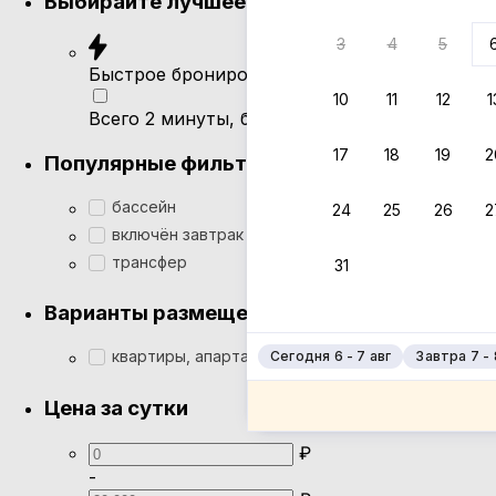
Выбирайте лучшее
3
4
5
Быстрое бронирование
10
11
12
1
Всего 2 минуты, без ожидания ответа от хоз
17
18
19
2
Популярные фильтры
бассейн
24
25
26
2
включён завтрак
трансфер
31
Варианты размещения
квартиры, апартаменты
Сегодня 6 - 7 авг
Завтра 7 - 
Цена за сутки
₽
-