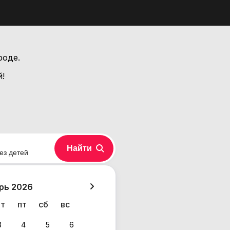
роде.
й!
Найти
ез детей
хазия
рь 2026
чт
пт
сб
вс
3
4
5
6