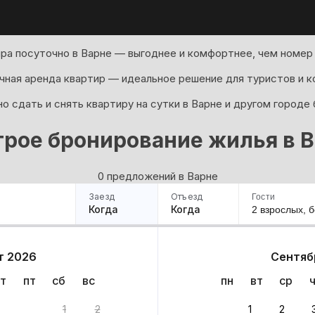
ра посуточно в Варне — выгоднее и комфортнее, чем номер 
ная аренда квартир — идеальное решение для туристов и к
о сдать и снять квартиру на сутки в Варне и другом городе 
рое бронирование жилья в 
0 предложений в Варне
Заезд
Отъезд
Гости
Когда
Когда
2 взрослых,
б
ример
Санкт-Петербург
Москва
Сочи
Минск
Казань
Дагестан
Кисловодск
Аб
т 2026
Сентяб
Квартиры
Гостиницы
Дома
Частный сектор
т
пт
сб
вс
пн
вт
ср
1
2
1
2