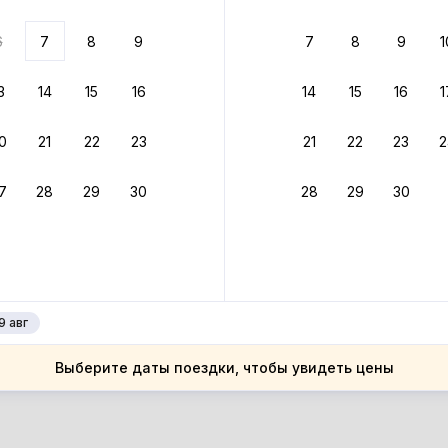
ариантов
6
7
8
9
7
8
9
1
 вариант из результатов поиска не соответствует заданным
росить фильтры
3
14
15
16
14
15
16
1
лгария
0
21
22
23
21
22
23
2
лгария
рненская область
7
28
29
30
28
29
30
рненская область
рна
рна
9 авг
Выберите даты поездки, чтобы увидеть цены