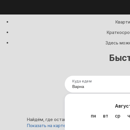
Кварти
Краткосроч
Здесь можн
Быст
Куда едем
Нап
Авгус
пн
вт
ср
ч
Найдём, где остановиться в Варне: 0 вариантов
Показать на карте