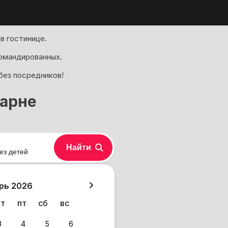
в гостинице.
омандированных.
без посредников!
Варне
Найти
ез детей
хазия
рь 2026
чт
пт
сб
вс
3
4
5
6