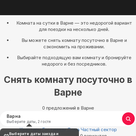
Комната на сутки в Варне — это недорогой вариант
для поездки на несколько дней.
Вы можете снять комнату посуточно в Варне и
сэкономить на проживании.
Выбирайте подходящую вам комнату и бронируйте
недорого и без посредников.
Снять комнату посуточно в
Варне
0 предложений в Варне
Варна
Выберите даты, 2 гостя
Квартиры
Гостиницы
Дома
Частный сектор
Выберите даты заезда и
Найдём, где остановиться в Варне: 0 вариантов