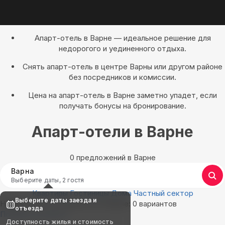
Апарт-отель в Варне — идеальное решение для
недорогого и уединенного отдыха.
Снять апарт-отель в центре Варны или другом районе
без посредников и комиссии.
Цена на апарт-отель в Варне заметно упадет, если
получать бонусы на бронирование.
Апарт-отели в Варне
0 предложений в Варне
Варна
Выберите даты, 2 гостя
Квартиры
Гостиницы
Дома
Частный сектор
Выберите даты заезда и
Найдём, где остановиться в Варне: 0 вариантов
отъезда
Показать на карте
Доступность жилья и стоимость