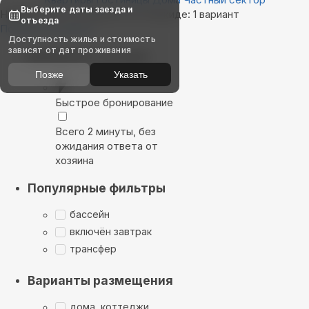
Выберите даты заезда и
Найдём, где остановиться в Халкиде: 1 вариант
отъезда
Показать на карте
Доступность жилья и стоимость
зависят от дат проживания
Выбирайте лучшее
Позже
Указать
Быстрое бронирование
Всего 2 минуты, без
ожидания ответа от
хозяина
Популярные фильтры
бассейн
включён завтрак
трансфер
Варианты размещения
дома, коттеджи