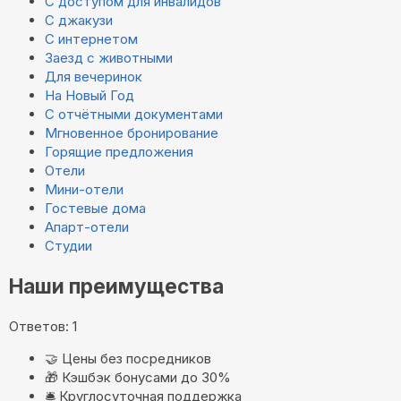
С доступом для инвалидов
С джакузи
С интернетом
Заезд с животными
Для вечеринок
На Новый Год
С отчётными документами
Мгновенное бронирование
Горящие предложения
Отели
Мини-отели
Гостевые дома
Апарт-отели
Студии
Наши преимущества
Ответов: 1
🤝
Цены без посредников
🎁
Кэшбэк бонусами до 30%
🛎️
Круглосуточная поддержка