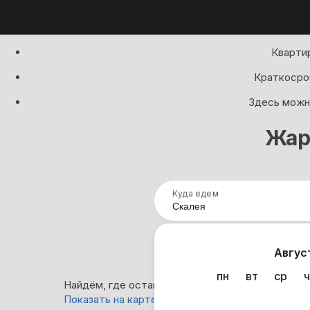
Квартир
Краткосроч
Здесь можно
Жар
Куда едем
Нап
Авгус
пн
вт
ср
ч
Найдём, где остановиться в Скалее: 0 варианто
Показать на карте