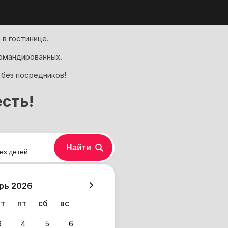
в гостинице.
омандированных.
 без посредников!
сть!
Найти
ез детей
хазия
рь 2026
чт
пт
сб
вс
3
4
5
6