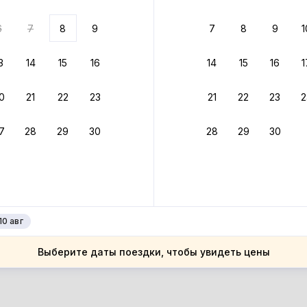
ариантов
6
7
8
9
7
8
9
1
 вариант из результатов поиска не соответствует заданным
росить фильтры
3
14
15
16
14
15
16
1
алия
0
21
22
23
21
22
23
2
алия
лабрия
7
28
29
30
28
29
30
лабрия
алея
алея
10 авг
Выберите даты поездки, чтобы увидеть цены