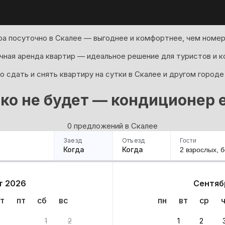
а посуточно в Скалее — выгоднее и комфортнее, чем номер 
ная аренда квартир — идеальное решение для туристов и к
 сдать и снять квартиру на сутки в Скалее и другом городе
ко не будет — кондиционер е
0 предложений в Скалее
Заезд
Отъезд
Гости
Когда
Когда
2 взрослых,
б
ример
Санкт-Петербург
Москва
Сочи
Минск
Казань
Дагестан
Кисловодск
Аб
т 2026
Сентяб
Квартиры
Гостиницы
Дома
Частный сектор
т
пт
сб
вс
пн
вт
ср
в
1
2
1
2