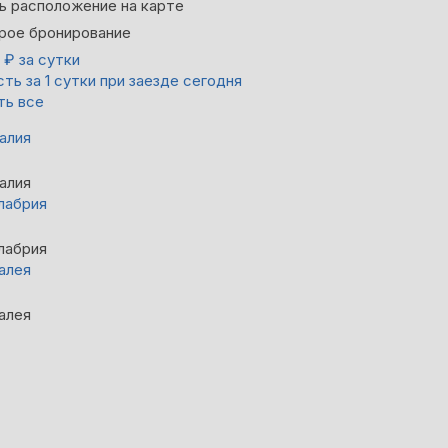
ь расположение на карте
рое бронирование
8
₽
за сутки
ть за 1 сутки при заезде сегодня
ть все
алия
алия
лабрия
лабрия
алея
алея