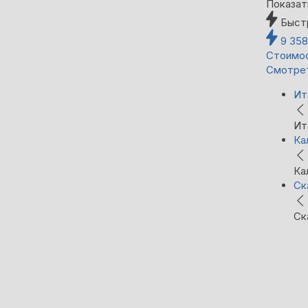
Показат
Быст
9 35
Стоимос
Смотре
Ит
Ит
Ка
Ка
Ск
Ск