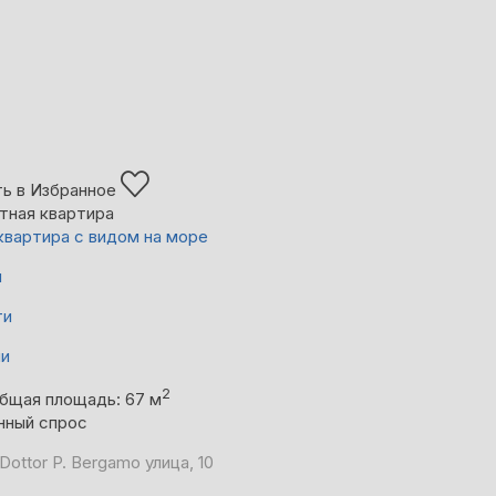
ь в Избранное
тная квартира
квартира с видом на море
й
ти
ни
2
бщая площадь: 67 м
нный спрос
Dottor P. Bergamo улица, 10