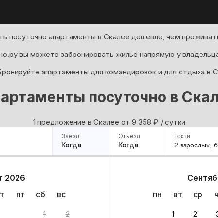
ть посуточно апартаменты в Скалее дешевле, чем проживать
но.ру вы можете забронировать жильё напрямую у владельца
Бронируйте апартаменты для командировок и для отдыха в С
артаменты посуточно в Ска
1 предложение в Скалее oт 9 358
₽
/ сутки
Заезд
Отъезд
Гости
Когда
Когда
2 взрослых,
б
ример
Санкт-Петербург
Москва
Сочи
Минск
Казань
Дагестан
Кисловодск
Аб
т 2026
Сентяб
Квартиры
Гостиницы
Дома
Частный сектор
т
пт
сб
вс
пн
вт
ср
1
2
1
2