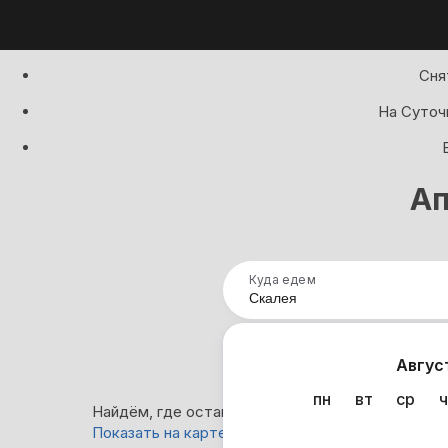
Сня
На Суточ
Ап
Куда едем
Нап
Авгус
пн
вт
ср
ч
Найдём, где остановиться в Скалее: 1 вариант
Показать на карте