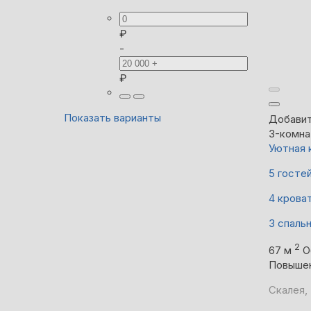
₽
-
₽
Показать варианты
Добавит
3-комна
Уютная 
5 госте
4 крова
3 спаль
2
67 м
О
Повыше
Скалея, 