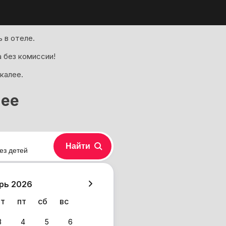
 в отеле.
 без комиссии!
калее.
лее
Найти
ез детей
хазия
рь 2026
чт
пт
сб
вс
3
4
5
6