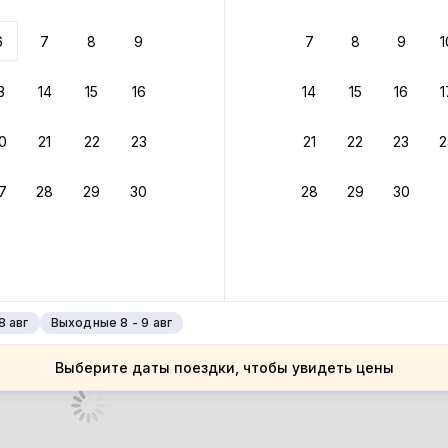
 до 30% за бронь
6
7
8
9
7
8
9
1
бонусами
ценки проживания
3
14
15
16
14
15
16
1
йте быстрое бронирование
0
21
22
23
21
22
23
2
ное подтверждение брони без ожидания ответа от хозяина
7
28
29
30
28
29
30
 до 4%
руйте до 31 августа 2026 — и получите кэшбэк бонусами пос
нее
8 авг
Выходные 8 - 9 авг
Выберите даты поездки, чтобы увидеть цены