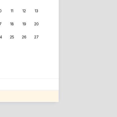
0
11
12
13
7
18
19
20
4
25
26
27
ле оценки проживания.