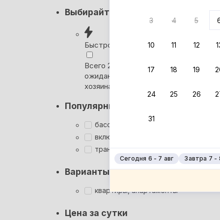
Кэшбэк
Выбирайте лучшее
3
4
5
Вернём 
после о
Быстрое бронирование
10
11
12
1
Выбира
Всего 2 минуты, без
17
18
19
2
ожидания ответа от
Мгновен
хозяина
24
25
26
2
Кэшбэк
Популярные фильтры
Заброни
31
Подроб
бассейн
включён завтрак
трансфер
Сегодня 6 - 7 авг
Завтра 7 - 
Варианты размещения
квартиры, апартаменты
Цена за сутки